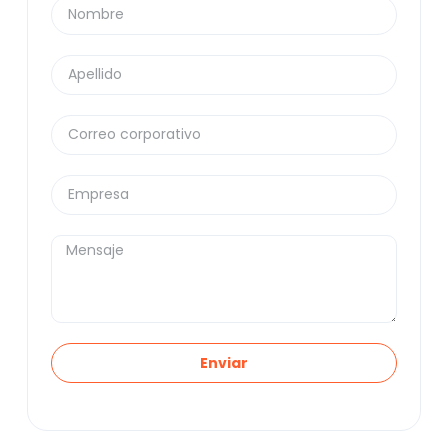
leer un viernes) y filtramos el ruido para dejarte
solo la señal.
Aquí están las tendencias reales que van a marcar
la pauta en
Cadena de Suministro y Gestión de
Activos
. Sin tecnicismos innecesarios.
Enviar