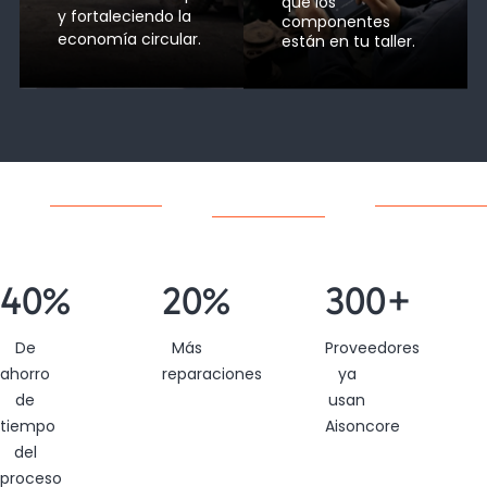
que los
y fortaleciendo la
componentes
economía circular.​
están en tu taller.​
40
%
20
%
300
+
De
Más
Proveedores
ahorro
reparaciones
ya
de
usan
tiempo
Aisoncore
del
proceso