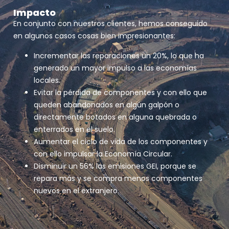
Impacto
En conjunto con nuestros clientes, hemos conseguido
en algunos casos cosas bien impresionantes:
Incrementar las reparaciones un 20%, lo que ha
generado un mayor impulso a las economías
locales.
Evitar la pérdida de componentes y con ello que
queden abandonados en algún galpón o
directamente botados en alguna quebrada o
enterrados en el suelo.
Aumentar el ciclo de vida de los componentes y
con ello impulsar la Economía Circular.
Disminuir un 56% las emisiones GEI, porque se
repara más y se compra menos componentes
nuevos en el extranjero.