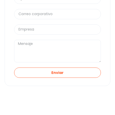
Aquí están las tendencias reales que van a marcar la
pauta en
Cadena de Suministro y Gestión de
Activos
. Sin tecnicismos innecesarios.
Enviar