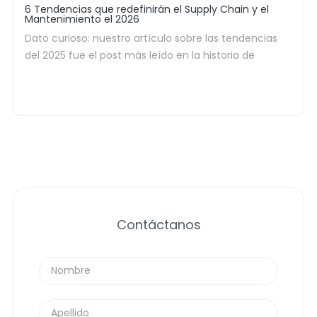
6 Tendencias que redefinirán el Supply Chain y el
Mantenimiento el 2026
Dato curioso: nuestro artículo sobre las tendencias
del 2025 fue el post más leído en la historia de
nuestro blog. Al parecer, a nadie le gusta navegar a
ciegas (y a todos nos encanta un buen
spoiler
de lo
que se viene). Así que, por aclamación popular,
redoblamos la apuesta.
Si trabajas en minería, sabes que este 2026 no es un
año más de «hacer lo mismo, pero un poco más
rápido». La industria está pasando definitivamente de
una etapa de estabilización a una era de
ejecución
inteligente
.
Contáctanos
Analizamos los reportes más densos de la industria
(esos de McKinsey, Deloitte y EY que te da pereza leer
un viernes) y filtramos el ruido para dejarte solo la
señal.