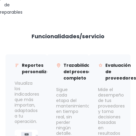
de
reparables
Funcionalidades/servicio
Reportes
Trazabilidad
Evaluación
personalizados
del proceso
de
completo
proveedores
Visualiza
los
Sigue
Mide el
indicadores
cada
desempeño
que más
etapa del
de tus
importan,
mantenimiento
proveedores
adaptados
en tiempo
y toma
a tu
real, sin
decisiones
operación.
perder
basadas
ningún
en
detalle.
resultados