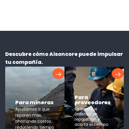
Descubre cómo Aisoncore puede impulsar
tu compañía.
Para
Para mineras​
proveedores​
Ordena tus
Ayudamos a que
órdenes de
reparen más,
reparación y
ahorrando costos,
acorta el tiempo
reduciendo tiempo