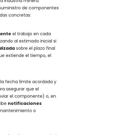
a industria minera.
 suministro de componentes
idas concretas:
mente
el trabajo en cada
ndo al estimado inicial si
lizada
sobre el plazo final
ue extiende el tiempo, el
la fecha límite acordada y
ra asegurar que el
enviar el componente) o, en
cibe
notificaciones
e mantenimiento o