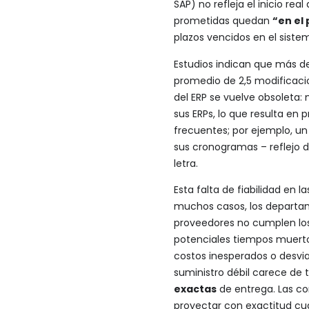
SAP) no refleja el inicio rea
prometidas quedan
“en el
plazos vencidos en el siste
Estudios indican que más d
promedio de 2,5 modificaci
del ERP se vuelve obsoleta:
sus ERPs, lo que resulta en 
frecuentes; por ejemplo, u
sus cronogramas – reflejo d
letra.
Esta falta de fiabilidad en
muchos casos, los departa
proveedores no cumplen lo
potenciales tiempos muerto
costos inesperados o desvia
suministro débil carece de 
exactas
de entrega. Las con
proyectar con exactitud cu