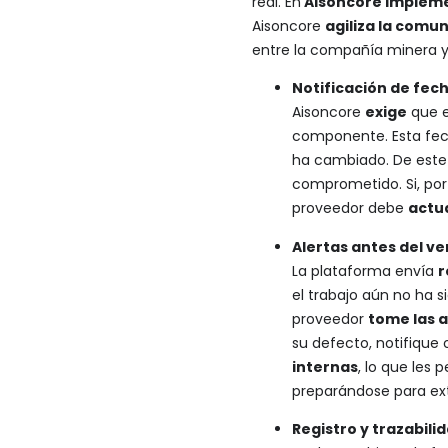
real. En
Aisoncore imple
Aisoncore
agiliza la comu
entre la compañía minera y 
Notificación de fech
Aisoncore
exige
que e
componente. Esta fech
ha cambiado. De este
comprometido. Si, por 
proveedor debe
actu
Alertas antes del ve
La plataforma envía
r
el trabajo aún no ha 
proveedor
tome las 
su defecto, notifique
internas
, lo que les
preparándose para ext
Registro y trazabili