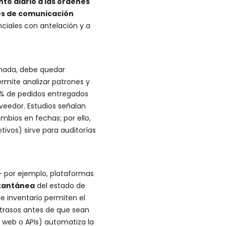
to diario a las órdenes
es de comunicación
nciales con antelación y a
imada, debe quedar
ermite analizar patrones y
% de pedidos entregados
veedor. Estudios señalan
bios en fechas; por ello,
ivos) sirve para auditorías
 – por ejemplo, plataformas
nstantánea
del estado de
 inventario permiten el
etrasos antes de que sean
s web o APIs) automatiza la