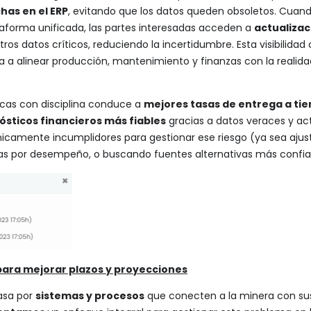
has en el ERP
, evitando que los datos queden obsoletos. Cuand
aforma unificada, las partes interesadas acceden a
actualiza
ros datos críticos, reduciendo la incertidumbre. Esta visibilida
 a alinear producción, mantenimiento y finanzas con la realid
icas con disciplina conduce a
mejores tasas de entrega a ti
ósticos financieros más fiables
gracias a datos veraces y ac
ónicamente incumplidores para gestionar ese riesgo (ya sea aju
s por desempeño, o buscando fuentes alternativas más confia
para mejorar plazos y proyecciones
pasa por
sistemas y procesos
que conecten a la minera con su