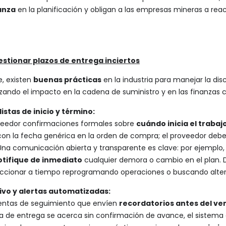
anza
en la planificación y obligan a las empresas mineras a rea
estionar plazos de entrega inciertos
e, existen
buenas prácticas
en la industria para manejar la di
zando el impacto en la cadena de suministro y en las finanzas c
stas de inicio y término:
proveedor confirmaciones formales sobre
cuándo inicia el traba
 con la fecha genérica en la orden de compra; el proveedor d
Una comunicación abierta y transparente es clave: por ejemplo,
otifique de inmediato
cualquier demora o cambio en el plan. D
cionar a tiempo reprogramando operaciones o buscando alter
vo y alertas automatizadas:
entas de seguimiento que envíen
recordatorios antes del ve
a de entrega se acerca sin confirmación de avance, el sistema 