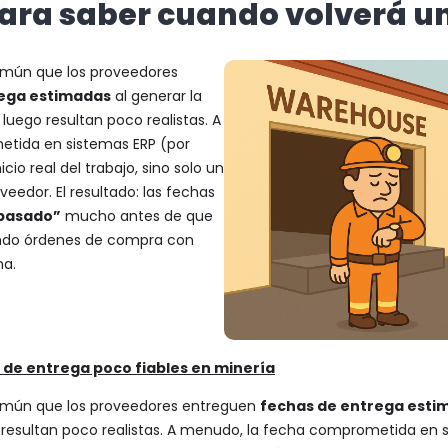
ara saber cuando volverá u
común que los proveedores
rega estimadas
al generar la
uego resultan poco realistas. A
tida en sistemas ERP (por
icio real del trabajo, sino solo un
eedor. El resultado: las fechas
 pasado”
mucho antes de que
jando órdenes de compra con
ma.
s de entrega poco fiables en minería
 común que los proveedores entreguen
fechas de entrega esti
esultan poco realistas. A menudo, la fecha comprometida en s