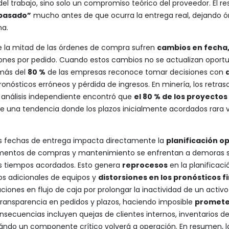
l del trabajo, sino solo un compromiso teórico del proveedor. El re
 pasado”
mucho antes de que ocurra la entrega real, dejando 
ma.
e la mitad de las órdenes de compra sufren
cambios en fecha,
ones por pedido. Cuando estos cambios no se actualizan oport
 más del
80 %
de las empresas reconoce tomar decisiones con
pronósticos erróneos y pérdida de ingresos. En minería, los retr
n análisis independiente encontró que
el 80 % de los proyecto
e una tendencia donde los plazos inicialmente acordados rara v
 las fechas de entrega impacta directamente la
planificación o
mentos de compras y mantenimiento se enfrentan a demoras sig
s tiempos acordados. Esto genera
reprocesos
en la planificac
s adicionales de equipos y
distorsiones en los pronósticos f
ciones en flujo de caja por prolongar la inactividad de un activ
transparencia en pedidos y plazos, haciendo imposible
prometer
secuencias incluyen quejas de clientes internos, inventarios de
ándo un componente crítico volverá a operación. En resumen, 