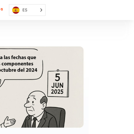
os
ES