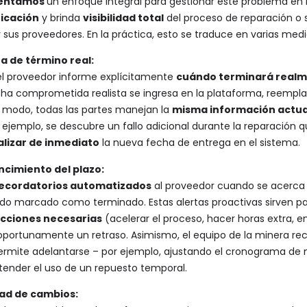
mentamos
un enfoque integral para gestionar este problema en l
nicación
y brinda
visibilidad total
del proceso de reparación o
sus proveedores. En la práctica, esto se traduce en varias med
a de término real:
l proveedor informe explícitamente
cuándo terminará real
a comprometida realista se ingresa en la plataforma, reemplaza
 modo, todas las partes manejan la
misma información actua
ejemplo, se descubre un fallo adicional durante la reparación q
alizar de inmediato
la nueva fecha de entrega en el sistema.
ncimiento del plazo:
ecordatorios automatizados
al proveedor cuando se acerca 
sido marcado como terminado. Estas alertas proactivas sirven pa
acciones necesarias
(acelerar el proceso, hacer horas extra, 
 oportunamente un retraso. Asimismo, el equipo de la minera re
 permite adelantarse – por ejemplo, ajustando el cronograma d
ender el uso de un repuesto temporal.
dad de cambios: