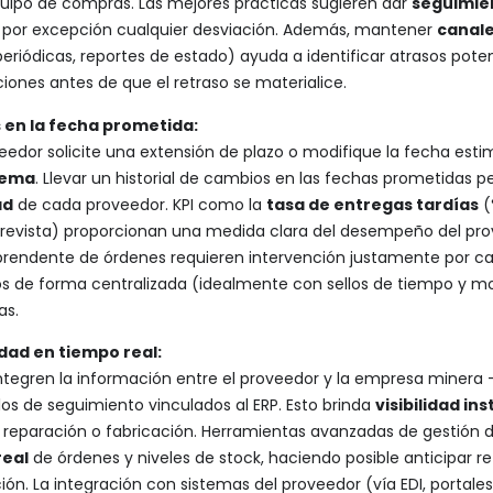
uipo de compras. Las mejores prácticas sugieren dar
seguimien
o por excepción cualquier desviación. Además, mantener
canal
eriódicas, reportes de estado) ayuda a identificar atrasos pote
iones antes de que el retraso se materialice.
 en la fecha prometida:
edor solicite una extensión de plazo o modifique la fecha est
stema
. Llevar un historial de cambios en las fechas prometidas p
ad
de cada proveedor. KPI como la
tasa de entregas tardías
(
revista) proporcionan una medida clara del desempeño del pro
rendente de órdenes requieren intervención justamente por cam
os de forma centralizada (idealmente con sellos de tiempo y mot
as.
idad en tiempo real:
 integren la información entre el proveedor y la empresa minera
os de seguimiento vinculados al ERP. Esto brinda
visibilidad i
eparación o fabricación. Herramientas avanzadas de gestión de
real
de órdenes y niveles de stock, haciendo posible anticipar r
ción. La integración con sistemas del proveedor (vía EDI, portale