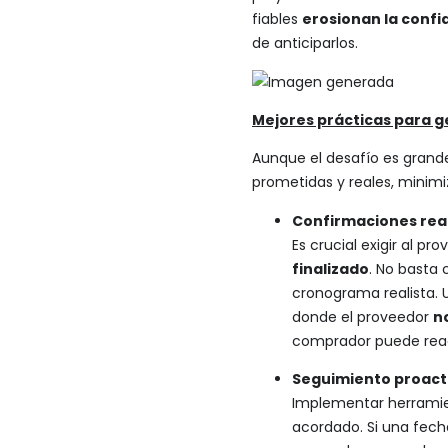
fiables
erosionan la confi
de anticiparlos.
Mejores prácticas para g
Aunque el desafío es grand
prometidas y reales, minimi
Confirmaciones reali
Es crucial exigir al 
finalizado
. No basta
cronograma realista. 
donde el proveedor
n
comprador puede reac
Seguimiento proacti
Implementar herrami
acordado. Si una fech