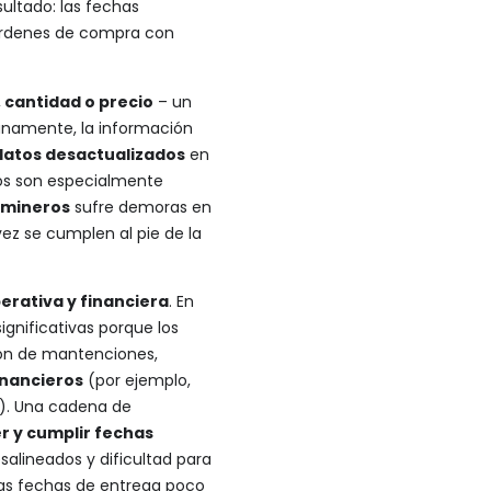
sultado: las fechas
órdenes de compra con
 cantidad o precio
– un
unamente, la información
datos desactualizados
en
asos son especialmente
s mineros
sufre demoras en
ez se cumplen al pie de la
perativa y financiera
. En
nificativas porque los
ión de mantenciones,
inancieros
(por ejemplo,
o). Una cadena de
 y cumplir fechas
salineados y dificultad para
las fechas de entrega poco