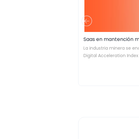
Saas en mantención mi
La industria minera se e
Digital Acceleration Index
industrias comparables, 
No obstante, existe una 
realizado por Accenture 
mineras ya cuentan con p