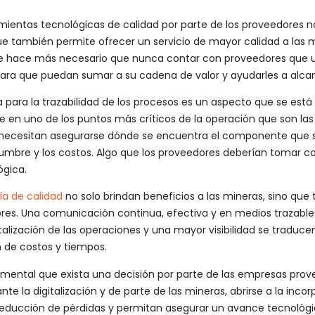
amientas tecnológicas de calidad por parte de los proveedores n
e también permite ofrecer un servicio de mayor calidad a las m
 hace más necesario que nunca contar con proveedores que ut
 para que puedan sumar a su cadena de valor y ayudarles a alcan
ía para la trazabilidad de los procesos es un aspecto que se es
te en uno de los puntos más críticos de la operación que son l
necesitan asegurarse dónde se encuentra el componente que sal
idumbre y los costos. Algo que los proveedores deberían tomar co
ógica.
gía de calidad
no solo brindan beneficios a las mineras, sino qu
dores. Una comunicación continua, efectiva y en medios trazables
italización de las operaciones y una mayor visibilidad se traduc
 de costos y tiempos.
mental que exista una decisión por parte de las empresas prov
e la digitalización y de parte de las mineras, abrirse a la inco
 reducción de pérdidas y permitan asegurar un avance tecnológ