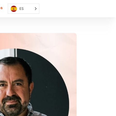
os
ES