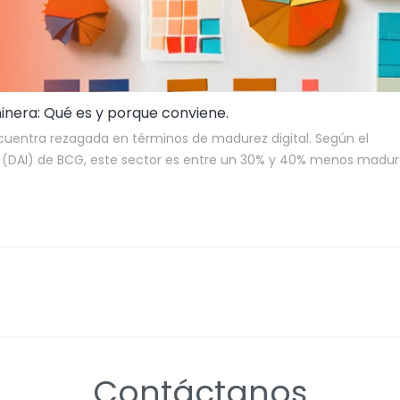
nera: Qué es y porque conviene.
ncuentra rezagada en términos de madurez digital. Según el
(DAI) de BCG, este sector es entre un 30% y 40% menos madur
como la química o la automotriz.
clara voluntad de cambio por parte de las compañías. Otro
estud
en colaboración con el centro de innovación de la UC revela qu
lanes concretos de digitalización.
Contáctanos