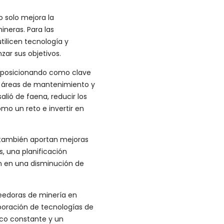
o solo mejora la
ineras. Para las
ilicen tecnología y
zar sus objetivos.
tá posicionando como clave
as áreas de mantenimiento y
ió de faena, reducir los
mo un reto e invertir en
e también aportan mejoras
, una planificación
en en una disminución de
eedoras de minería en
rporación de tecnologías de
ico constante y un