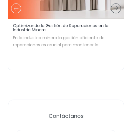
Optimizando la Gestión de Reparaciones en la
C
Industria Minera
E
En la industria minera la gestión eficiente de
L
reparaciones es crucial para mantener la
l
productividad y la rentabilidad. En Aisoncore,
s
entendemos que cada minuto de inactividad
d
representa pérdidas significativas. Por eso, en este
r
artículo queremos explorar diferentes caminos
j
para optimizar que la gestión de reparaciones en
c
este exigente sector.
e
i
Contáctanos