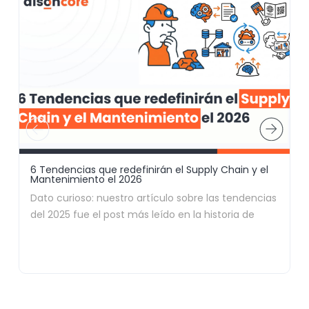
6 Tendencias que redefinirán el Supply Chain y el
D
Mantenimiento el 2026
A
Dato curioso: nuestro artículo sobre las tendencias
A
del 2025 fue el post más leído en la historia de
d
nuestro blog. Al parecer, a nadie le gusta navegar a
c
ciegas (y a todos nos encanta un buen
spoiler
de
c
lo que se viene). Así que, por aclamación popular,
p
redoblamos la apuesta.
l
e
Si trabajas en minería, sabes que este 2026 no es