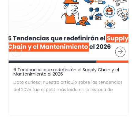
6 Tendencias que redefinirán el Supply Chain y el
D
Mantenimiento el 2026
A
Dato curioso: nuestro artículo sobre las tendencias
A
del 2025 fue el post más leído en la historia de
d
nuestro blog. Al parecer, a nadie le gusta navegar a
c
ciegas (y a todos nos encanta un buen
spoiler
de
c
lo que se viene). Así que, por aclamación popular,
p
redoblamos la apuesta.
l
e
Si trabajas en minería, sabes que este 2026 no es
d