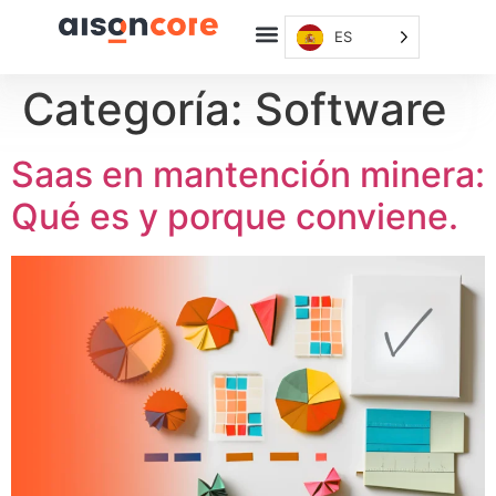
ES
Categoría:
Software
Saas en mantención minera:
Qué es y porque conviene.